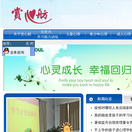
注意力、
关于赏心舫
儿童心理
青少年心理
成人心理
学习能力训练
推荐↓
关 闭
业务咨询
疫情对哪些人有后续影
真的能改变孩子的学习动
管理
暑假提升自我管理夏令营
统、注
不上学的孩子进心理学