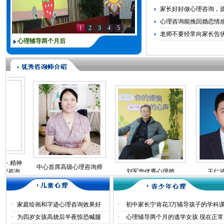
家长好好做心理咨询，
心理咨询能挽回婚恋情
1
2
3
4
5
老师不要经常向家长告
心理辅导两个月后
神
中心首席高级心理咨询师
询
刘军华优秀心理师
王仁波心理学
孙英顿
·
家庭绘画和字迹心理咨询效果好
·
初中家长宁肯花3万辅导孩子的学科
·
为四岁女孩高烧后半夜惊恐喊腿
·
心理辅导两个月的逃学女孩 现在正常