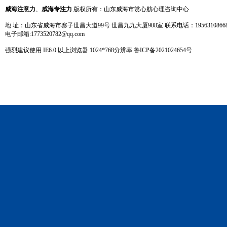
威海注意力
、
威海专注力
版权所有：山东威海市赏心舫心理咨询中心
地 址：山东省威海市寨子世昌大道99号 世昌九九大厦908室 联系电话：19563108668 13
电子邮箱:1773520782@qq.com
强烈建议使用 IE6.0 以上浏览器 1024
*
768分辨率
鲁ICP备2021024654号