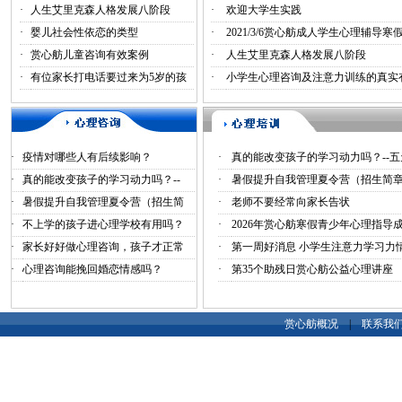
·
人生艾里克森人格发展八阶段
·
欢迎大学生实践
·
婴儿社会性依恋的类型
·
2021/3/6赏心舫成人学生心理辅导寒
·
赏心舫儿童咨询有效案例
·
人生艾里克森人格发展八阶段
·
有位家长打电话要过来为5岁的孩
·
小学生心理咨询及注意力训练的真实
·
疫情对哪些人有后续影响？
·
真的能改变孩子的学习动力吗？--五
·
真的能改变孩子的学习动力吗？--
·
暑假提升自我管理夏令营（招生简章
·
暑假提升自我管理夏令营（招生简
·
老师不要经常向家长告状
·
不上学的孩子进心理学校有用吗？
·
2026年赏心舫寒假青少年心理指导
·
家长好好做心理咨询，孩子才正常
·
第一周好消息 小学生注意力学习力
·
心理咨询能挽回婚恋情感吗？
·
第35个助残日赏心舫公益心理讲座
赏心舫概况
|
联系我