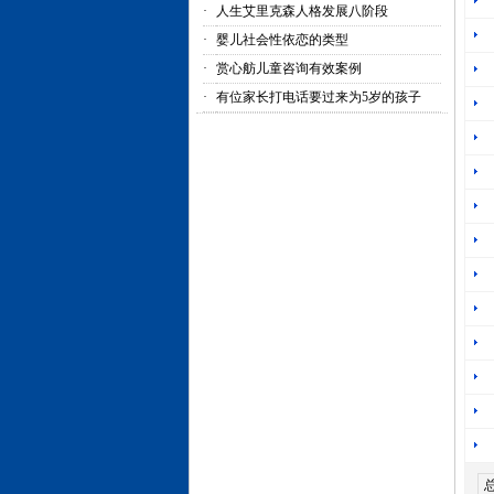
·
人生艾里克森人格发展八阶段
·
婴儿社会性依恋的类型
·
赏心舫儿童咨询有效案例
·
有位家长打电话要过来为5岁的孩子
总