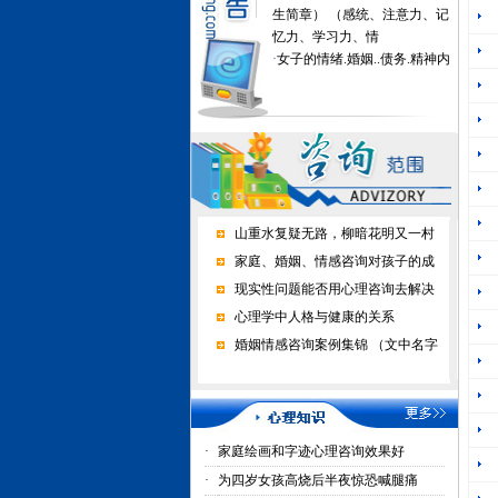
生简章） （感统、注意力、记
忆力、学习力、情
·
女子的情绪.婚姻..债务.精神内
耗.噩梦在深度心理咨询催眠中
得到疗愈
·
不上学的孩子进心理学校有用
吗？
·
家长好好做心理咨询，孩子才
正常上学了
·
心理咨询能挽回婚恋情感吗？
山重水复疑无路，柳暗花明又一村
家庭、婚姻、情感咨询对孩子的成
现实性问题能否用心理咨询去解决
心理学中人格与健康的关系
婚姻情感咨询案例集锦 （文中名字
·
家庭绘画和字迹心理咨询效果好
·
为四岁女孩高烧后半夜惊恐喊腿痛