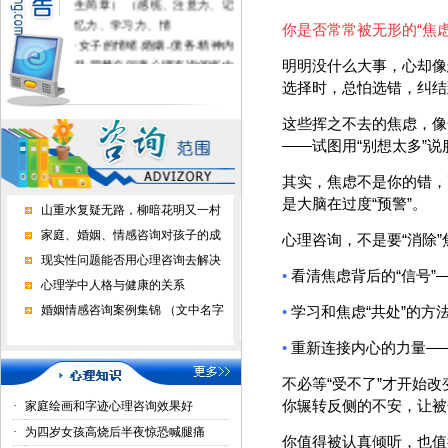
忆力、学习力、情
你是否常常被无形的
“焦
·
女子的情绪.婚姻..债务.精神内
耗.噩梦在深度心理咨询催眠中
明明没什么大事，心却像
得到疗愈
选择时，总怕选错，纠结
·
不上学的孩子进心理学校有用
吗？
这些挥之不去的焦虑，像
·
家长好好做心理咨询，孩子才
——
试图用
“
别想太多
”
说
正常上学了
其实，焦虑不是你的错，
·
心理咨询能挽回婚恋情感吗？
是大脑在过度
“
预警
”
。
山重水复疑无路，柳暗花明又一村
家庭、婚姻、情感咨询对孩子的成
心理咨询，不是要
“
消除
”
现实性问题能否用心理咨询去解决
•
看清焦虑背后的
“
信号
”
心理学中人格与健康的关系
婚姻情感咨询案例集锦 （文中名字
•
学习和焦虑
“
共处
”
的方
•
重新连接内心的力量
—
不必等
“
受不了
”
才开始改
你辗转反侧的不安，让被
·
家庭绘画和字迹心理咨询效果好
·
为四岁女孩高烧后半夜惊恐喊腿痛
你值得被认真倾听，也值