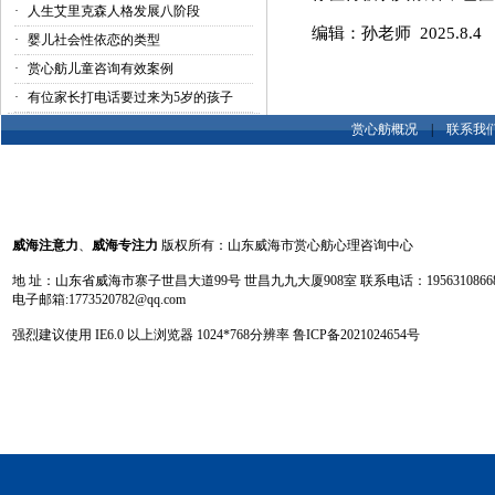
·
人生艾里克森人格发展八阶段
编辑：孙老师 2025.8.4
·
婴儿社会性依恋的类型
·
赏心舫儿童咨询有效案例
·
有位家长打电话要过来为5岁的孩子
赏心舫概况
|
联系我
威海注意力
、
威海专注力
版权所有：山东威海市赏心舫心理咨询中心
地 址：山东省威海市寨子世昌大道99号 世昌九九大厦908室 联系电话：19563108668 13
电子邮箱:1773520782@qq.com
强烈建议使用 IE6.0 以上浏览器 1024
*
768分辨率
鲁ICP备2021024654号