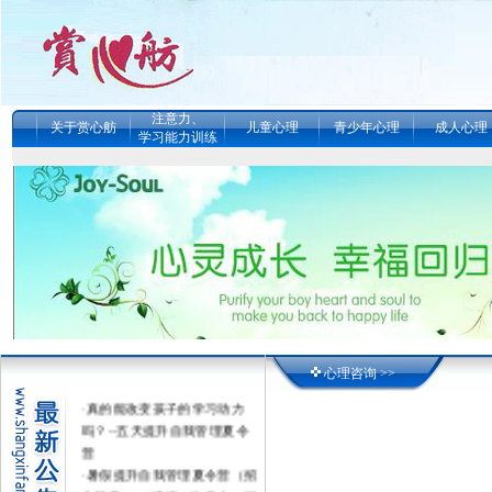
注意力、
关于赏心舫
儿童心理
青少年心理
成人心理
学习能力训练
心理咨询 >>
·
真的能改变孩子的学习动力
吗？--五天提升自我管理夏令
营
·
暑假提升自我管理夏令营（招
生简章） （感统、注意力、记