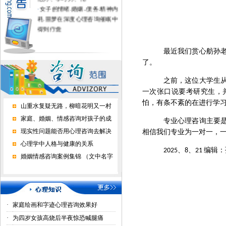
·
女子的情绪.婚姻..债务.精神内
耗.噩梦在深度心理咨询催眠中
得到疗愈
·
不上学的孩子进心理学校有用
吗？
最近我们赏心舫孙
·
家长好好做心理咨询，孩子才
了。
正常上学了
·
心理咨询能挽回婚恋情感吗？
之前，这位大学生
一次张口说要考研究生，
怕，有条不紊的在进行学
山重水复疑无路，柳暗花明又一村
家庭、婚姻、情感咨询对孩子的成
专业心理咨询主要
现实性问题能否用心理咨询去解决
相信我们专业为一对一，
心理学中人格与健康的关系
、
、
编辑：
2025
8
21
婚姻情感咨询案例集锦 （文中名字
·
家庭绘画和字迹心理咨询效果好
·
为四岁女孩高烧后半夜惊恐喊腿痛