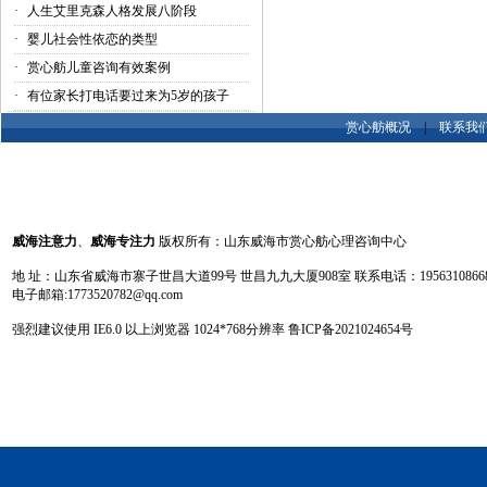
·
人生艾里克森人格发展八阶段
·
婴儿社会性依恋的类型
·
赏心舫儿童咨询有效案例
·
有位家长打电话要过来为5岁的孩子
赏心舫概况
|
联系我
威海注意力
、
威海专注力
版权所有：山东威海市赏心舫心理咨询中心
地 址：山东省威海市寨子世昌大道99号 世昌九九大厦908室 联系电话：19563108668 13
电子邮箱:1773520782@qq.com
强烈建议使用 IE6.0 以上浏览器 1024
*
768分辨率
鲁ICP备2021024654号