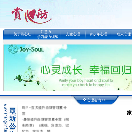
注意力、
关于赏心舫
儿童心理
青少年心理
成人心理
学习能力训练
·
真的能改变孩子的学习动力
心理咨询 >>
吗？--五天提升自我管理夏令
营
家
·
暑假提升自我管理夏令营（招
生简章） （感统、注意力、记
忆力、学习力、情