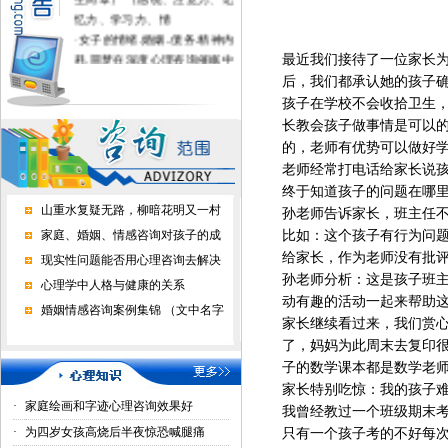
忆力、学习力、情
·
女子的情绪.婚姻..债务.精神内
耗.噩梦在深度心理咨询催眠中
最近我们接待了一位家长
得到疗愈
后，我们都承认她的孩子
·
不上学的孩子进心理学校有用
孩子在学校不会收拾卫生
吗？
长教会孩子做事情是可以
·
家长好好做心理咨询，孩子才
的，老师有优势可以做好
正常上学了
老师经常打电话给家长说
·
心理咨询能挽回婚恋情感吗？
终于知道孩子的问题在哪
山重水复疑无路，柳暗花明又一村
孙老师告诉家长，班主任
家庭、婚姻、情感咨询对孩子的成
比如：这个孩子有行为问
给家长，作为老师没有批
现实性问题能否用心理咨询去解决
孙老师分析：这是孩子班
心理学中人格与健康的关系
动有趣的活动一起来帮助
婚姻情感咨询案例集锦 （文中名字
家长继续看过来，我们赏
了，妈妈为此周末去复印
子的数学课本都是数学老
家长特别吃惊：我的孩子
·
家庭绘画和字迹心理咨询效果好
我曾经教过一个班级期末
·
为四岁女孩高烧后半夜惊恐喊腿痛
只有一个孩子考的不好每次