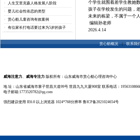
个学生就围着差学生教她数
·
人生艾里克森人格发展八阶段
孩子在学校发生的问题，
·
婴儿社会性依恋的类型
未来的栋梁，不属于一个
·
赏心舫儿童咨询有效案例
编辑孙老师
·
有位家长打电话要过来为5岁的孩子
2026.4.14
赏心舫概况
|
联系我
威海注意力
、
威海专注力
版权所有：山东威海市赏心舫心理咨询中心
地 址：山东省威海市寨子世昌大道99号 世昌九九大厦908室 联系电话：19563108668 13
电子邮箱:1773520782@qq.com
强烈建议使用 IE6.0 以上浏览器 1024
*
768分辨率
鲁ICP备2021024654号