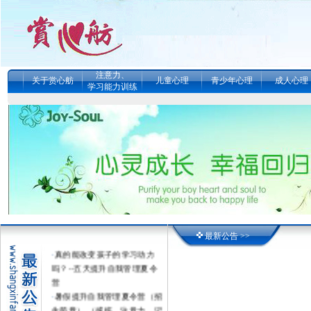
注意力、
关于赏心舫
儿童心理
青少年心理
成人心理
学习能力训练
最新公告 >>
·
真的能改变孩子的学习动力
吗？--五天提升自我管理夏令
营
·
暑假提升自我管理夏令营（招
生简章） （感统、注意力、记