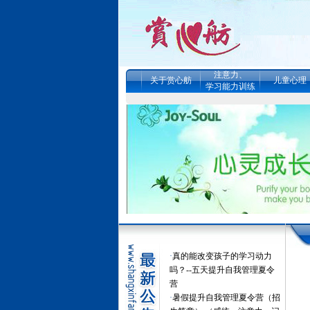
注意力、
关于赏心舫
儿童心理
学习能力训练
·
真的能改变孩子的学习动力
吗？--五天提升自我管理夏令
营
·
暑假提升自我管理夏令营（招
生简章） （感统、注意力、记