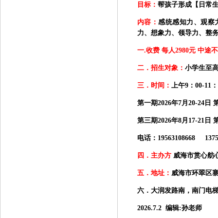
目标：
帮孩子形成【日常
内容：
感统感知力、观察
力、想象力、领导力、整
一
.收费 每人2980元 中
二．招生对象：
小学生至
三．时间：
上午
9：00-11
第一期
2026年7月20-24日
第三期
2026年8月17-21日 
电话：
19563108668 137
四．主办方
威海市赏心舫
五．地址：
威海市环翠区
六．大润发路南，南门电
2026.7.2 编辑:孙老师