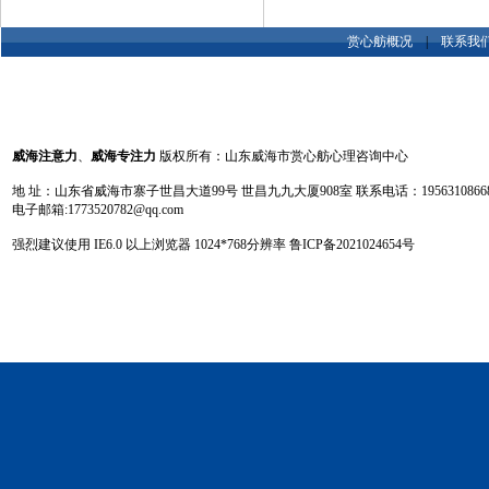
赏心舫概况
|
联系我
威海注意力
、
威海专注力
版权所有：山东威海市赏心舫心理咨询中心
地 址：山东省威海市寨子世昌大道99号 世昌九九大厦908室 联系电话：19563108668 13
电子邮箱:1773520782@qq.com
强烈建议使用 IE6.0 以上浏览器 1024
*
768分辨率
鲁ICP备2021024654号