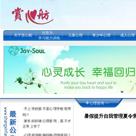
注意力、
关于赏心舫
儿童心理
青少年心理
成人心理
学习能力训练
·
真的能改变孩子的学习动力
吗？--五天提升自我管理夏令
营
·
暑假提升自我管理夏令营（招
生简章） （感统、注意力、记
忆力、学习力、情
·
女子的情绪.婚姻..债务.精神内
耗.噩梦在深度心理咨询催眠中
得到疗愈
心理咨询 >>
·
不上学的孩子进心理学校有用
吗？
暑假提升自我管理夏令
·
家长好好做心理咨询，孩子才
正常上学了
·
心理咨询能挽回婚恋情感吗？