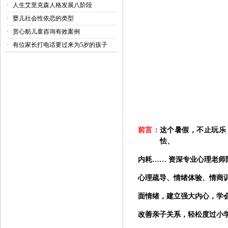
·
人生艾里克森人格发展八阶段
·
婴儿社会性依恋的类型
·
赏心舫儿童咨询有效案例
·
有位家长打电话要过来为5岁的孩子
前言：
这个暑假，不止玩乐
怯、
内耗
…… 资深专业心理老师
心理疏导、情绪体验、情商
面情绪，建立强大内心，学
改善亲子关系，轻松度过小